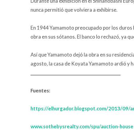
Durante una exhibición en el Shinanobashi Euro
nunca permitió que volviera a exhibirse.
En 1944 Yamamoto preocupado por los duros bo
obra en sus sótanos. El banco lo rechazó, ya q
Así que Yamamoto dejó la obra en su residencia
agosto, la casa de Koyata Yamamoto ardió y h
___________________________________________
Fuentes:
https://elhurgador.blogspot.com/2013/09/ar
www.sothebysrealty.com/spu/auction-house