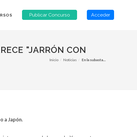
Publicar Concurso
Acceder
RSOS
ARECE "JARRÓN CON
Inicio
Noticias
En la subasta...
do a Japón.