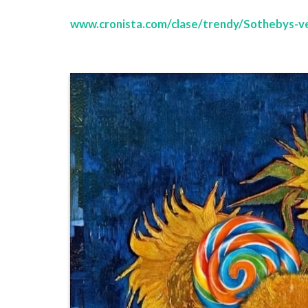
www.cronista.com/clase/trendy/Sothebys-ve