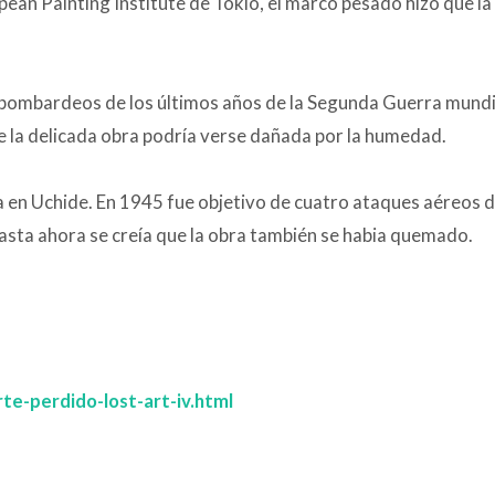
pean Painting Institute de Tokio, el marco pesado hizo que l
mbardeos de los últimos años de la Segunda Guerra mundial
ue la delicada obra podría verse dañada por la humedad.
 en Uchide. En 1945 fue objetivo de cuatro ataques aéreos del
asta ahora se creía que la obra también se habia quemado.
te-perdido-lost-art-iv.html