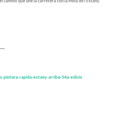
l camino que une la carretera con la Mina de l’Estany.
___
rs-pintura-rapida-estany-arriba-54a-edicio