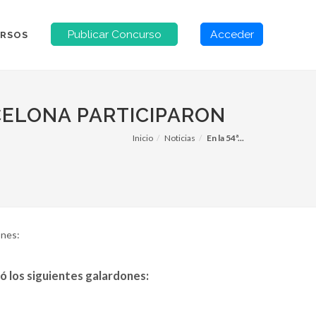
Publicar Concurso
Acceder
RSOS
CELONA PARTICIPARON
Inicio
Noticias
En la 54ª...
ones:
ló los siguientes galardones: