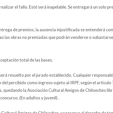
alizar el fallo. Esté será inapelable. Se entregará un solo 
ntrega de premios, la ausencia injustificada se entenderá com
as las obras no premiadas que podrán venderse o subastarse,
ceptación total de las bases.
erá resuelto por el jurado establecido. Cualquier responsabi
n del percibido como ingreso sujeto al IRPF, según el artículo
s, quedando la Asociación Cultural Amigos de Chiloeches libr
oncurso. (En adultos y juvenil) .
 Cultural Amigos de Chiloeches, se reserva el derecho de tom