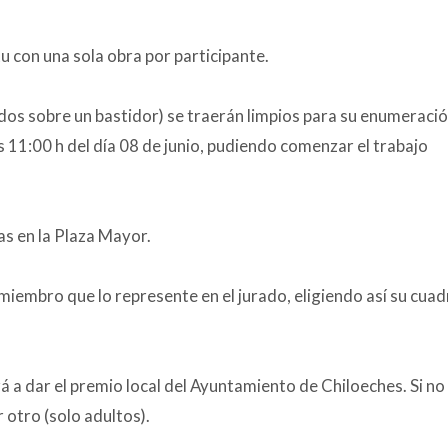
itu con una sola obra por participante.
os sobre un bastidor) se traerán limpios para su enumeración 
s 11:00 h del día 08 de junio, pudiendo comenzar el trabajo
as en la Plaza Mayor.
miembro que lo represente en el jurado, eligiendo así su cua
á a dar el premio local del Ayuntamiento de Chiloeches. Si no 
 otro (solo adultos).