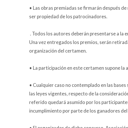
• Las obras premiadas se firmarán después de re
ser propiedad de los patrocinadores.
. Todos los autores deberán presentarse a la e
Una vez entregados los premios, serán retirad
organización del certamen.
• La participación en este certamen supone la a
• Cualquier caso no contemplado en las bases s
las leyes vigentes, respecto de la consideració
referido quedará asumido por los participante
incumplimiento por parte de los ganadores del c
• El organizador de dicho concurso, Asociación