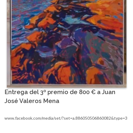
Entrega del 3º premio de 800 € a Juan
José Valeros Mena
www.facebook.com/media/set/?set=a.886050506860082&type=3