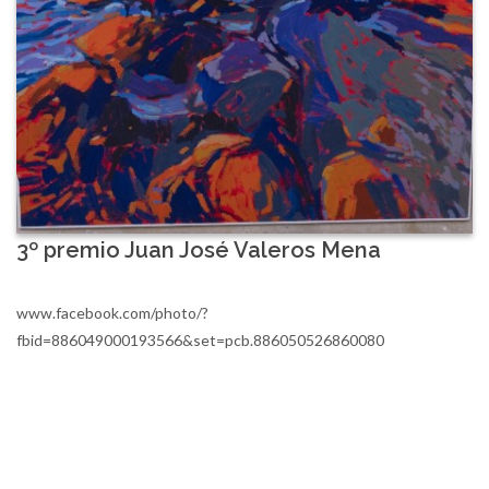
3º premio Juan José Valeros Mena
www.facebook.com/photo/?
fbid=886049000193566&set=pcb.886050526860080