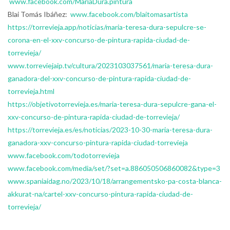
www.facebook.com/MariaDura.pintura
Blai Tomás Ibáñez:
www.facebook.com/blaitomasartista
https://torrevieja.app/noticias/maria-teresa-dura-sepulcre-se-
corona-en-el-xxv-concurso-de-pintura-rapida-ciudad-de-
torrevieja/
www.torreviejaip.tv/cultura/2023103037561/maria-teresa-dura-
ganadora-del-xxv-concurso-de-pintura-rapida-ciudad-de-
torrevieja.html
https://objetivotorrevieja.es/maria-teresa-dura-sepulcre-gana-el-
xxv-concurso-de-pintura-rapida-ciudad-de-torrevieja/
https://torrevieja.es/es/noticias/2023-10-30-maria-teresa-dura-
ganadora-xxv-concurso-pintura-rapida-ciudad-torrevieja
www.facebook.com/todotorrevieja
www.facebook.com/media/set/?set=a.886050506860082&type=3
www.spaniaidag.no/2023/10/18/arrangementsko-pa-costa-blanca-
akkurat-na/cartel-xxv-concurso-pintura-rapida-ciudad-de-
torrevieja/