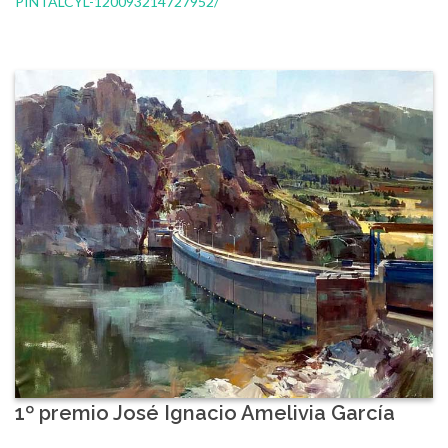
PINTALCYL-120093214727952/
1º premio José Ignacio Amelivia García